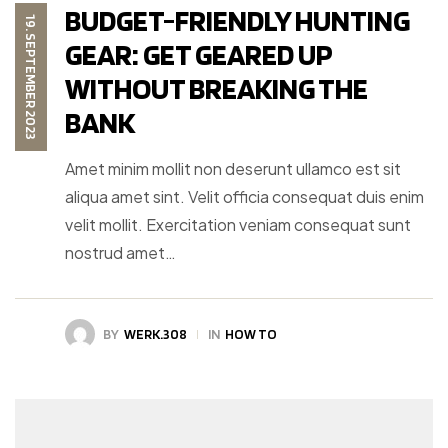
BUDGET-FRIENDLY HUNTING
19. SEPTEMBER 2023
GEAR: GET GEARED UP
WITHOUT BREAKING THE
BANK
Amet minim mollit non deserunt ullamco est sit
aliqua amet sint. Velit officia consequat duis enim
velit mollit. Exercitation veniam consequat sunt
nostrud amet…
BY
WERK.308
IN
HOW TO