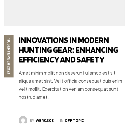
INNOVATIONS IN MODERN
19. SEPTEMBER 2023
HUNTING GEAR: ENHANCING
EFFICIENCY AND SAFETY
Amet minim mollit non deserunt ullamco est sit
aliqua amet sint. Velit officia consequat duis enim
velit mollit. Exercitation veniam consequat sunt
nostrud amet…
BY
WERK.308
IN
OFF TOPIC