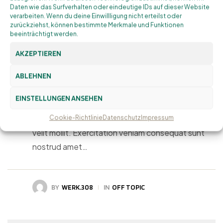
Daten wie das Surfverhalten oder eindeutige IDs auf dieser Website
verarbeiten. Wenn du deine Einwillligung nicht erteilst oder
zurückziehst, können bestimmte Merkmale und Funktionen
beeinträchtigt werden.
HUNTING GEAR FOR EVERY
19. SEPTEMBER 2023
AKZEPTIEREN
SEASON: OUTFITTING
ABLEHNEN
YOURSELF FOR SUCCESS
EINSTELLUNGEN ANSEHEN
Amet minim mollit non deserunt ullamco est sit
aliqua amet sint. Velit officia consequat duis enim
Cookie-Richtlinie
Datenschutz
Impressum
velit mollit. Exercitation veniam consequat sunt
nostrud amet…
BY
WERK.308
IN
OFF TOPIC