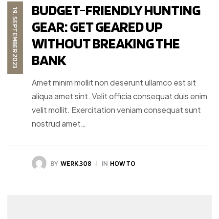
BUDGET-FRIENDLY HUNTING
19. SEPTEMBER 2023
GEAR: GET GEARED UP
WITHOUT BREAKING THE
BANK
Amet minim mollit non deserunt ullamco est sit
aliqua amet sint. Velit officia consequat duis enim
velit mollit. Exercitation veniam consequat sunt
nostrud amet…
BY
WERK.308
IN
HOW TO