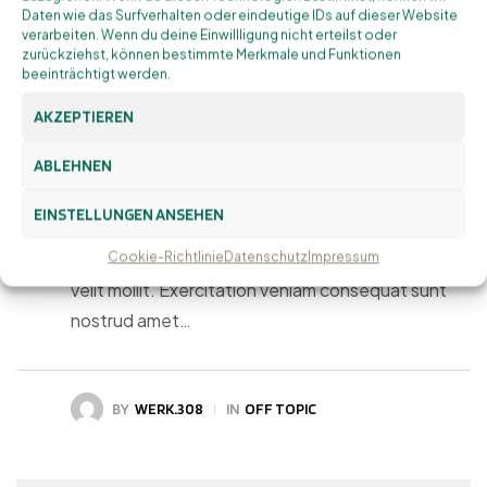
Daten wie das Surfverhalten oder eindeutige IDs auf dieser Website
verarbeiten. Wenn du deine Einwillligung nicht erteilst oder
zurückziehst, können bestimmte Merkmale und Funktionen
beeinträchtigt werden.
HUNTING GEAR FOR EVERY
19. SEPTEMBER 2023
AKZEPTIEREN
SEASON: OUTFITTING
ABLEHNEN
YOURSELF FOR SUCCESS
EINSTELLUNGEN ANSEHEN
Amet minim mollit non deserunt ullamco est sit
aliqua amet sint. Velit officia consequat duis enim
Cookie-Richtlinie
Datenschutz
Impressum
velit mollit. Exercitation veniam consequat sunt
nostrud amet…
BY
WERK.308
IN
OFF TOPIC