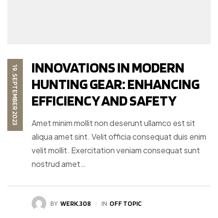
INNOVATIONS IN MODERN
19. SEPTEMBER 2023
HUNTING GEAR: ENHANCING
EFFICIENCY AND SAFETY
Amet minim mollit non deserunt ullamco est sit
aliqua amet sint. Velit officia consequat duis enim
velit mollit. Exercitation veniam consequat sunt
nostrud amet…
BY
WERK.308
IN
OFF TOPIC